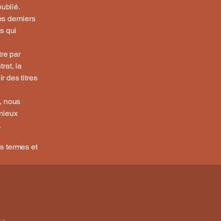
ublié.
es derniers
s qui
tre par
rat, la
r des titres
, nous
mieux
.
os termes et